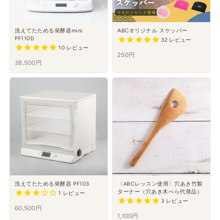
洗えてたためる発酵器mini
ABCオリジナル スケッパー
PF110D
32
レビュー
10
レビュー
250円
38,500円
洗えてたためる発酵器 PF103
〈ABCレッスン使用〉穴あき竹製
ターナー（穴あき木べら代替品）
1
レビュー
3
レビュー
60,500円
1,100円