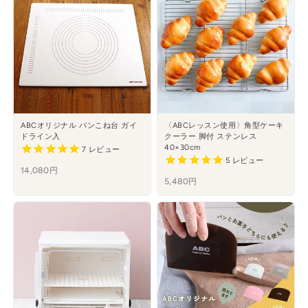
ABCオリジナル パンこね台 ガイ
〈ABCレッスン使用〉角型ケーキ
ドライン入
クーラー 脚付 ステンレス
40×30cm
7
レビュー
5
レビュー
14,080円
5,480円