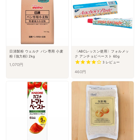
日清製粉 ウェルナ パン専用 小麦
〈ABCレッスン使用〉フォルメッ
粉 (強力粉) 2kg
ク アンチョビペースト 60g
3
レビュー
1,070円
460円