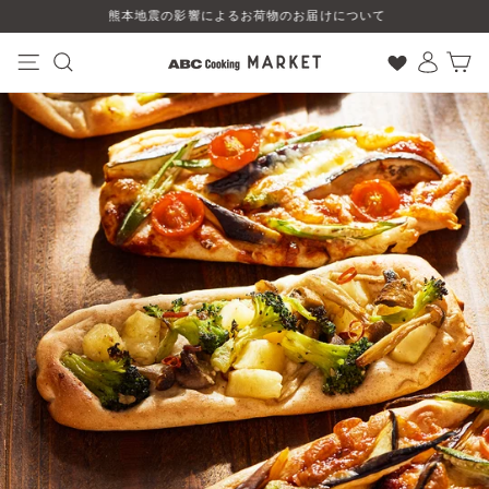
コ
熊本地震の影響によるお荷物のお届けについて
ン
テ
ン
ナビゲーション
検索
ログイン
カート
ツ
に
ス
キ
ッ
プ
す
る