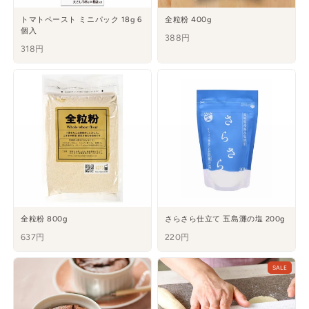
トマトペースト ミニパック 18g 6
全粒粉 400g
個入
388円
318円
全粒粉 800g
さらさら仕立て 五島灘の塩 200g
637円
220円
SALE