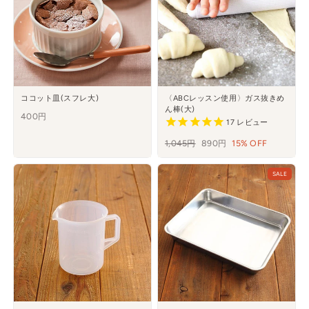
ココット皿(スフレ大)
〈ABCレッスン使用〉ガス抜きめ
ん棒(大)
400円
17
レビュー
通
1,045円
セ
890円
15% OFF
常
ー
価
ル
SALE
格