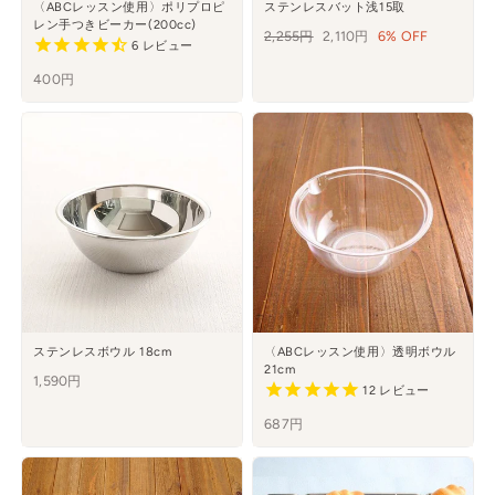
〈ABCレッスン使用〉ポリプロピ
ステンレスバット浅15取
レン手つきビーカー(200cc)
通
2,255円
セ
2,110円
6% OFF
6
レビュー
常
ー
400円
価
ル
格
ステンレスボウル 18cm
〈ABCレッスン使用〉透明ボウル
21cm
1,590円
12
レビュー
687円