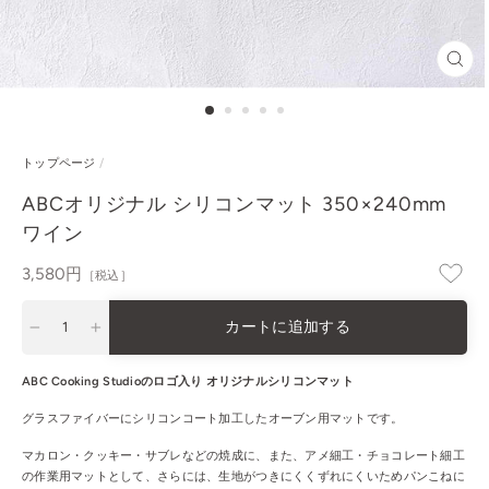
閉
じ
る
トップページ
/
ABCオリジナル シリコンマット 350×240mm
ワイン
通
3,580円
［税込］
常
価
カートに追加する
格
−
+
ABC Cooking Studioのロゴ入り オリジナルシリコンマット
グラスファイバーにシリコンコート加工したオーブン用マットです。
マカロン・クッキー・サブレなどの焼成に、また、アメ細工・チョコレート細工
の作業用マットとして、さらには、生地がつきにくくずれにくいためパンこねに