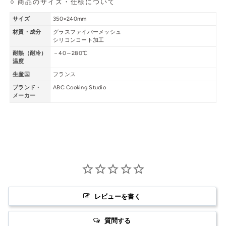
○ 商品のサイズ・仕様について
サイズ
350×240mm
材質・成分
グラスファイバーメッシュ
シリコンコート加工
耐熱（耐冷）
－40～280℃
温度
生産国
フランス
ブランド・
ABC Cooking Studio
メーカー
レビューを書く
質問する