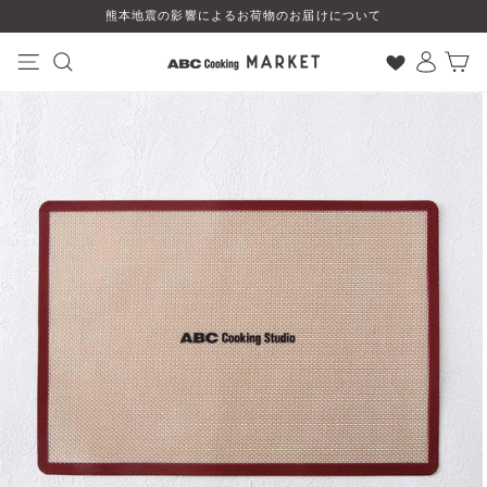
コ
熊本地震の影響によるお荷物のお届けについて
ン
テ
ン
ナビゲーション
検索
ログイン
カート
ツ
に
ス
キ
ッ
プ
す
る