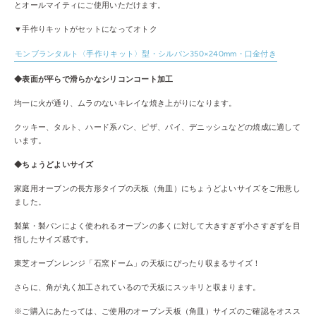
とオールマイティにご使用いただけます。
▼手作りキットがセットになってオトク
モンブランタルト〈手作りキット〉型・シルパン350×240mm・口金付き
◆表面が平らで滑らかなシリコンコート加工
均一に火が通り、ムラのないキレイな焼き上がりになります。
クッキー、タルト、ハード系パン、ピザ、パイ、デニッシュなどの焼成に適して
います。
◆ちょうどよいサイズ
家庭用オーブンの長方形タイプの天板（角皿）にちょうどよいサイズをご用意し
ました。
製菓・製パンによく使われるオーブンの多くに対して大きすぎず小さすぎずを目
指したサイズ感です。
東芝オーブンレンジ「石窯ドーム」の天板にぴったり収まるサイズ！
さらに、角が丸く加工されているので天板にスッキリと収まります。
※ご購入にあたっては、ご使用のオーブン天板（角皿）サイズのご確認をオスス