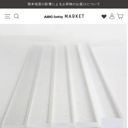
コ
熊本地震の影響によるお荷物のお届けについて
ン
テ
ン
ナビゲーション
検索
ログイン
カート
ツ
に
ス
キ
ッ
プ
す
る