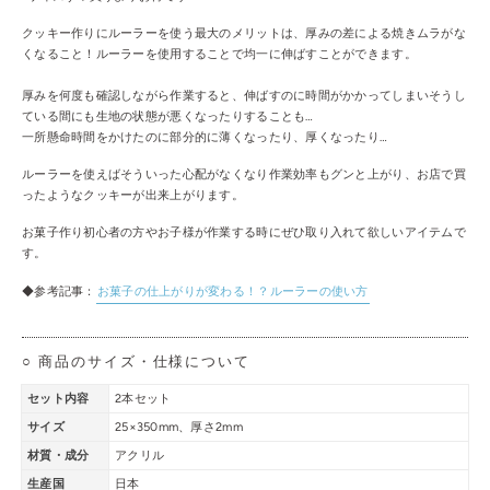
クッキー作りにルーラーを使う最大のメリットは、厚みの差による焼きムラがな
くなること！ルーラーを使用することで均一に伸ばすことができます。
厚みを何度も確認しながら作業すると、伸ばすのに時間がかかってしまいそうし
ている間にも生地の状態が悪くなったりすることも…
一所懸命時間をかけたのに部分的に薄くなったり、厚くなったり…
ルーラーを使えばそういった心配がなくなり作業効率もグンと上がり、お店で買
ったようなクッキーが出来上がります。
お菓子作り初心者の方やお子様が作業する時にぜひ取り入れて欲しいアイテムで
す。
◆参考記事：
お菓子の仕上がりが変わる！？ルーラーの使い方
○ 商品のサイズ・仕様について
セット内容
2本セット
サイズ
25×350mm、厚さ2mm
材質・成分
アクリル
生産国
日本