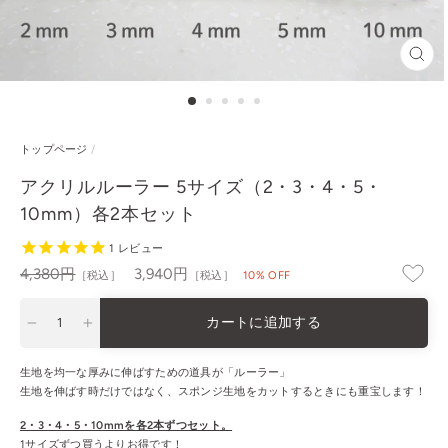
閉
じ
る
トップページ
/
アクリルルーラー 5サイズ（2・3・4・5・
10mm）各2本セット
1
レビュー
通
セ
4,380円
3,940円
［税込］
［税込］
10% OFF
常
ー
価
ル
カートに追加する
格
−
+
生地を均一な厚みに伸ばすための道具が「ルーラー」
生地を伸ばす時だけではなく、スポンジ生地をカットするときにも重宝します！
2・3・4・5・10mmを各2本ずつセット。
1サイズずつ買うよりお得です！