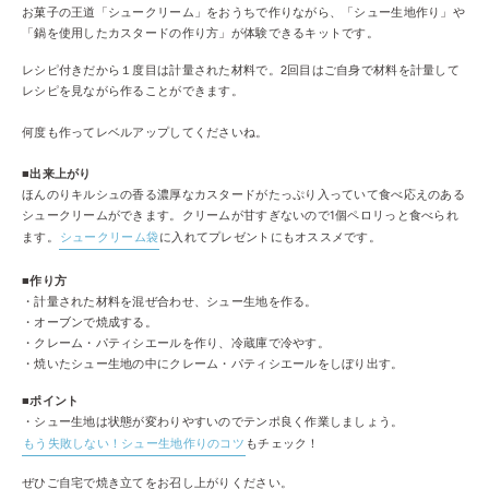
お菓子の王道「シュークリーム」をおうちで作りながら、「シュー生地作り」や
「鍋を使用したカスタードの作り方」が体験できるキットです。
レシピ付きだから１度目は計量された材料で。2回目はご自身で材料を計量して
レシピを見ながら作ることができます。
何度も作ってレベルアップしてくださいね。
■出来上がり
ほんのりキルシュの香る濃厚なカスタードがたっぷり入っていて食べ応えのある
シュークリームができます。クリームが甘すぎないので1個ペロリっと食べられ
ます。
シュークリーム袋
に入れてプレゼントにもオススメです。
■作り方
・計量された材料を混ぜ合わせ、シュー生地を作る。
・オーブンで焼成する。
・クレーム・パティシエールを作り、冷蔵庫で冷やす。
・焼いたシュー生地の中にクレーム・パティシエールをしぼり出す。
■ポイント
・シュー生地は状態が変わりやすいのでテンポ良く作業しましょう。
もう失敗しない！シュー生地作りのコツ
もチェック！
ぜひご自宅で焼き立てをお召し上がりください。