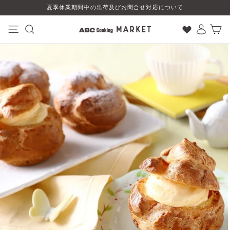
コ
夏季休業期間中の出荷及びお問合せ対応について
ン
テ
ン
ナビゲーション
検索
ログイン
カート
ツ
に
ス
キ
ッ
プ
す
る