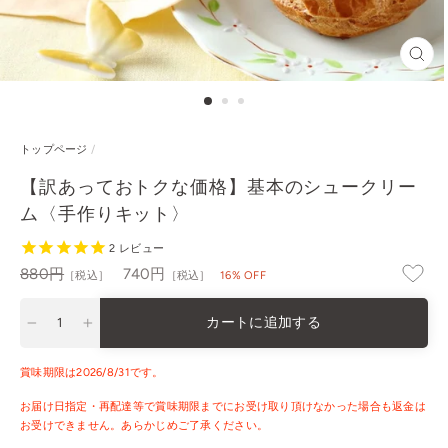
閉
じ
る
トップページ
/
【訳あっておトクな価格】基本のシュークリー
ム〈手作りキット〉
2
レビュー
通
セ
880円
740円
［税込］
［税込］
16% OFF
常
ー
価
ル
カートに追加する
格
−
+
賞味期限は2026/8/31です。
お届け日指定・再配達等で賞味期限までにお受け取り頂けなかった場合も返金は
お受けできません。あらかじめご了承ください。