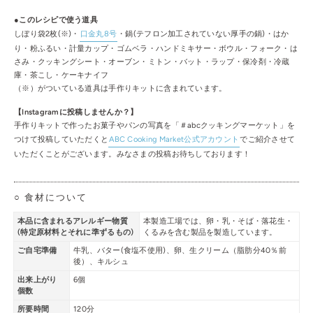
●このレシピで使う道具
しぼり袋2枚(※)・
口金丸8号
・鍋(テフロン加工されていない厚手の鍋)・はか
り・粉ふるい・計量カップ・ゴムベラ・ハンドミキサー・ボウル・フォーク・は
さみ・クッキングシート・オーブン・ミトン・バット・ラップ・保冷剤・冷蔵
庫・茶こし・ケーキナイフ
（※）がついている道具は手作りキットに含まれています。
【Instagramに投稿しませんか？】
手作りキットで作ったお菓子やパンの写真を「＃abcクッキングマーケット」を
つけて投稿していただくと
ABC Cooking Market公式アカウント
でご紹介させて
いただくことがございます。みなさまの投稿お待ちしております！
○ 食材について
本品に含まれるアレルギー物質
本製造工場では、卵・乳・そば・落花生・
(特定原材料とそれに準ずるもの)
くるみを含む製品を製造しています。
ご自宅準備
牛乳、バター(食塩不使用)、卵、生クリーム（脂肪分40％前
後）、キルシュ
出来上がり
6個
個数
所要時間
120分